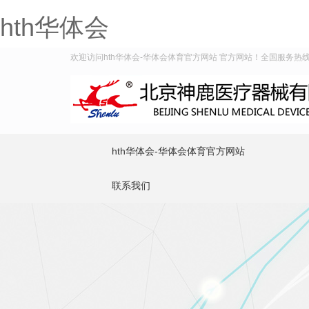
hth华体会
欢迎访问hth华体会-华体会体育官方网站 官方网站！全国服务热线：40
hth华体会-华体会体育官方网站
联系我们