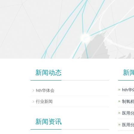
新闻动态
新
hth
hth华体会
行业新闻
制氧机
医用分
新闻资讯
医用分