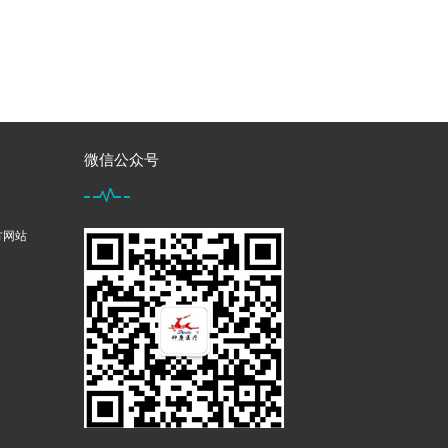
微信公众号
方网站