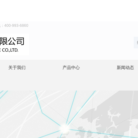
0-993-6860
关于我们
产品中心
新闻动态