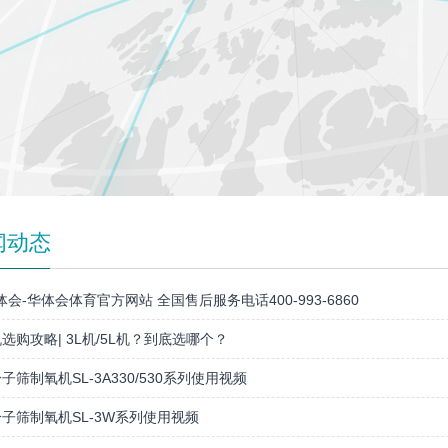
闻动态
华体会-华体会体育官方网站 全国售后服务电话400-993-6860
选购攻略| 3L机/5L机？到底选哪个？
子筛制氧机SL-3A330/530系列使用视频
子筛制氧机SL-3W系列使用视频